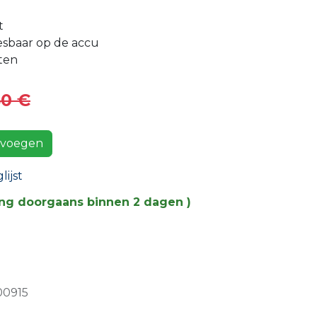
t
eesbaar op de accu
uten
40
€
voegen
ijst
ing doorgaans binnen 2 dagen )
00915