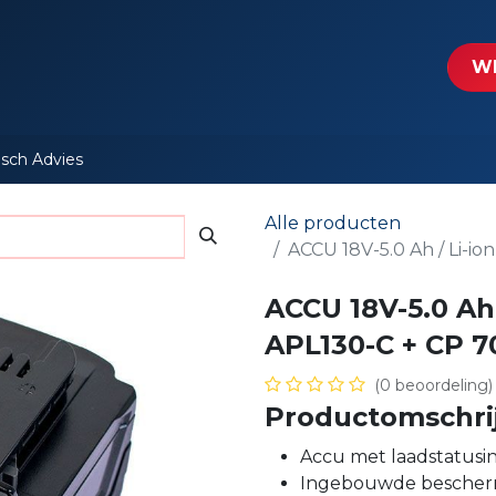
tartpagina
Le​​mp - Intercable
Actie folders
Contact
WE
isch Advies
Alle producten
ACCU 18V-5.0 Ah / Li-io
ACCU 18V-5.0 Ah 
APL130-C + CP 7
(0 beoordeling)
Productomschri
Accu met laadstatusin
Ingebouwde bescherm