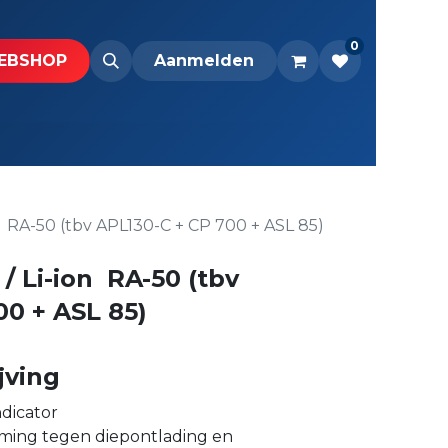
0
BS​H​​OP​​
Downloads
Aanmelden
n RA-50 (tbv APL130-C + CP 700 + ASL 85)
/ Li-ion RA-50 (tbv
00 + ASL 85)
jving
dicator
ing tegen diepontlading en