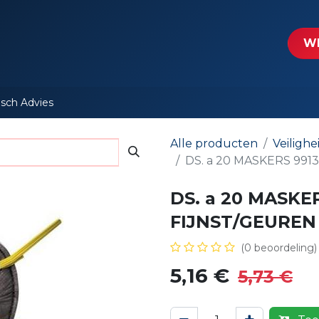
tartpagina
Le​​mp - Intercable
Actie folders
Contact
WE
isch Advies
Alle producten
Veiligh
DS. a 20 MASKERS 991
DS. a 20 MASKER
FIJNST/GEUREN
(0 beoordeling)
5,16
€
5,73
€