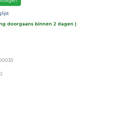
voegen
ijst
ing doorgaans binnen 2 dagen )
00035
0