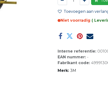
Toe
Toevoegen aan verlangl
Niet voorradig
( Lever
Interne referentie:
0010
EAN nummer:
-
Fabrikant code:
4999130
Merk:
3M