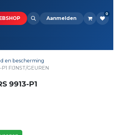
0
BS​H​​OP​​
Downloads
Aanmelden
eid en bescherming
3-P1 FIJNST/GEUREN
S 9913-P1