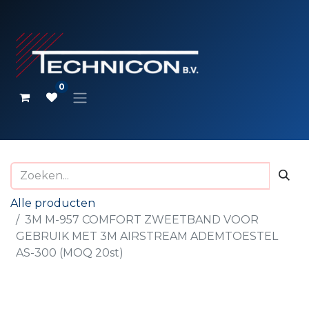
0
Alle producten
3M M-957 COMFORT ZWEETBAND VOOR
GEBRUIK MET 3M AIRSTREAM ADEMTOESTEL
AS-300 (MOQ 20st)