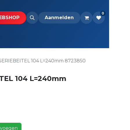
0
BS​H​​OP​​
Downloads
Aanmelden
ERIEBEITEL 104 L=240mm 8723850
TEL 104 L=240mm
voegen