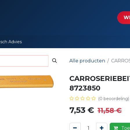
tartpagina
Le​​mp - Intercable
Actie folders
Contact
WE
isch Advies
Alle producten
CARROS
CARROSERIEBEI
8723850
(0 beoordeling)
7,53
€
11,58
€
Toe