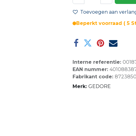
Toevoegen aan verlangl
Beperkt voorraad ( 5 S
Interne referentie:
0018
EAN nummer:
40108838
Fabrikant code:
872385
Merk:
GEDORE