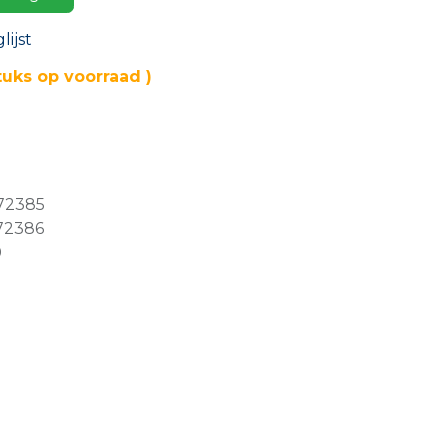
ijst
tuks op voorraad )
72385
72386
0