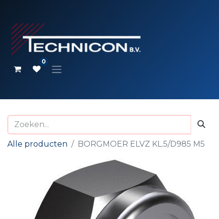
0
Alle producten
BORGMOER ELVZ KL.5/D985 M5