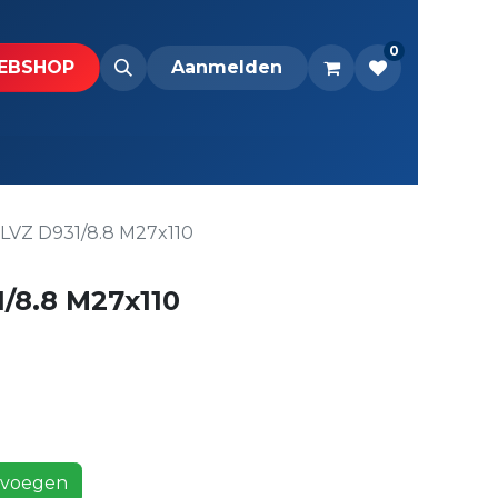
0
BS​H​​OP​​
Downloads
Aanmelden
VZ D931/8.8 M27x110
/8.8 M27x110
voegen