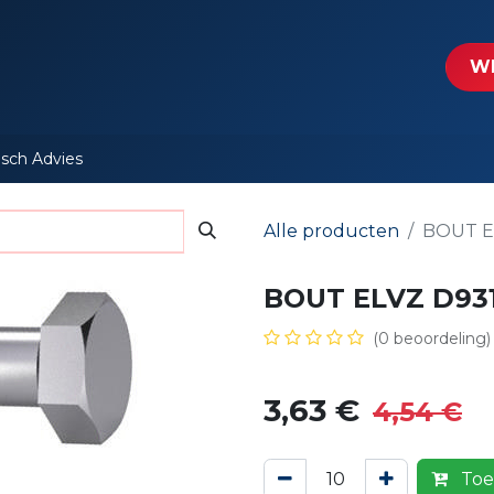
tartpagina
Le​​mp - Intercable
Actie folders
Contact
WE
isch Advies
Alle producten
BOUT EL
BOUT ELVZ D931
(0 beoordeling)
3,63
€
4,54
€
Toe