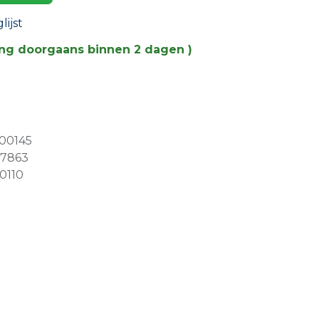
ijst
ing doorgaans binnen 2 dagen )
00145
27863
0110