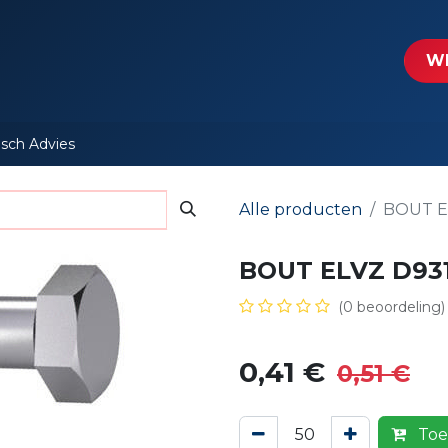
tartpagina
Le​​mp - Intercable
Actie folders
Contact
WE
isch Advies
Alle producten
BOUT EL
BOUT ELVZ D931
(0 beoordeling)
0,41
€
0,51
€
Toe