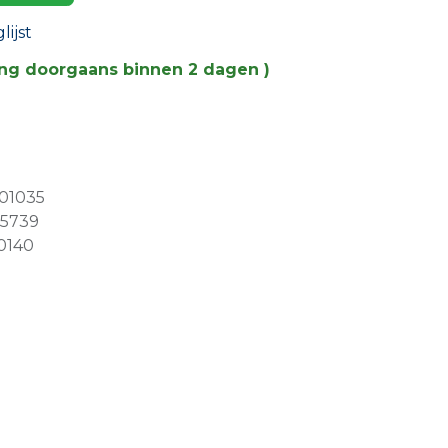
ijst
ing doorgaans binnen 2 dagen )
01035
25739
0140