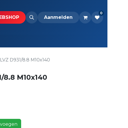
0
BS​H​​OP​​
Downloads
Aanmelden
VZ D931/8.8 M10x140
/8.8 M10x140
voegen