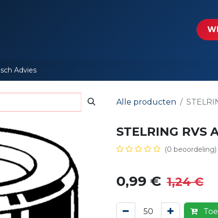
tartpagina
Le​​mp - Intercable
Actie folders
Contact
WE
isch Advies
Alle producten
STELRI
STELRING RVS A
(0 beoordeling)
0,99
€
1,24
€
Toe