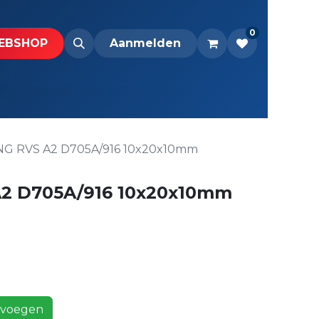
0
BS​H​​OP​​
Downloads
Aanmelden
NG RVS A2 D705A/916 10x20x10mm
2 D705A/916 10x20x10mm
voegen