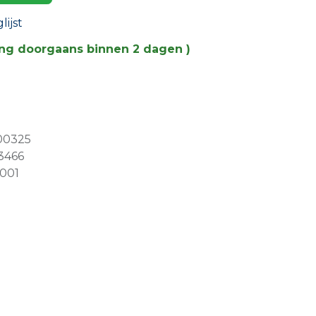
ijst
ing doorgaans binnen 2 dagen )
00325
3466
0001