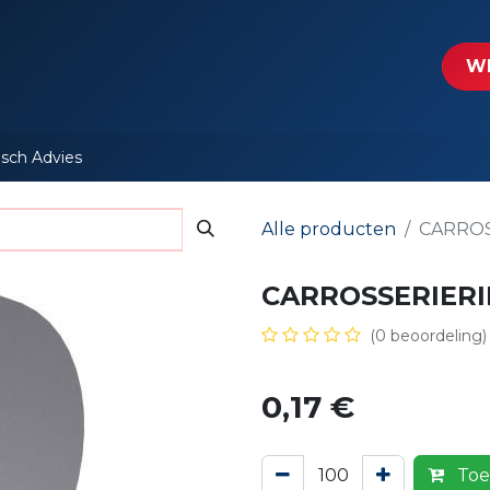
tartpagina
Le​​mp - Intercable
Actie folders
Contact
WE
isch Advies
Alle producten
CARROS
CARROSSERIERI
(0 beoordeling)
0,17
€
Toe