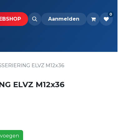
0
BS​H​​OP​​
Downloads
Aanmelden
SERIERING ELVZ M12x36
NG ELVZ M12x36
voegen