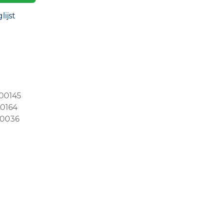
ijst
00145
0164
0036