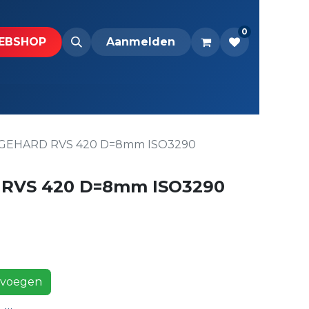
0
BS​H​​OP​​
Downloads
Aanmelden
GEHARD RVS 420 D=8mm ISO3290
RVS 420 D=8mm ISO3290
voegen