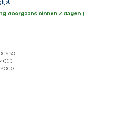
ijst
ing doorgaans binnen 2 dagen )
00930
94069
08000