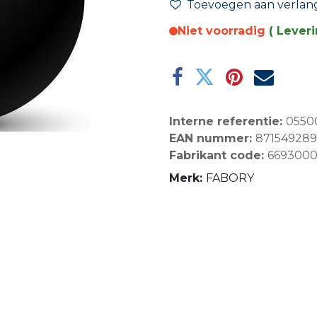
Toevoegen aan verlangl
Niet voorradig
( Lever
Interne referentie:
0550
EAN nummer:
87154928
Fabrikant code:
669300
Merk:
FABORY