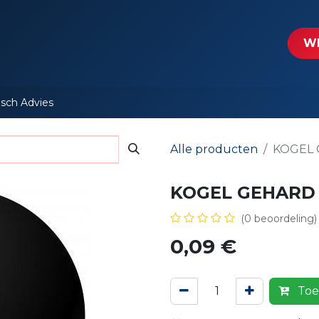
tartpagina
Le​​mp - Intercable
Actie folders
Contact
WE
isch Advies
Alle producten
KOGEL 
KOGEL GEHARD 
(0 beoordeling)
0,09
€
Toe