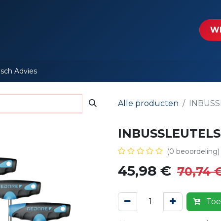
tartpagina
Le​​mp - Intercable
Actie folders
Contact
WE
isch Advies
Alle producten
INBUSS
INBUSSLEUTELSE
(0 beoordeling)
45,98
€
70,74
Toe