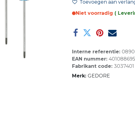
Toevoegen aan verlangl
Niet voorradig
( Lever
Interne referentie:
0890
EAN nummer:
40108869
Fabrikant code:
3037401
Merk:
GEDORE