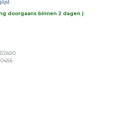
ijst
ing doorgaans binnen 2 dagen )
02600
50456