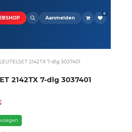
0
BS​H​​OP​​
Downloads
Aanmelden
LEUTELSET 2142TX 7-dlg 3037401
T 2142TX 7-dlg 3037401
€
voegen