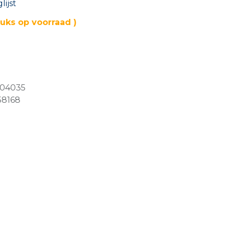
ijst
tuks op voorraad )
04035
58168