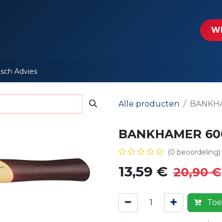
tartpagina
Le​​mp - Intercable
Actie folders
Contact
WE
isch Advies
Alle producten
BANKHA
BANKHAMER 600E
(0 beoordeling)
13,59
€
20,90
€
Toe