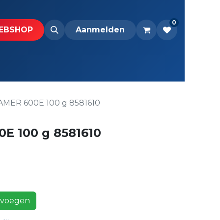
0
BS​H​​OP​​
Downloads
Aanmelden
MER 600E 100 g 8581610
 100 g 8581610
voegen