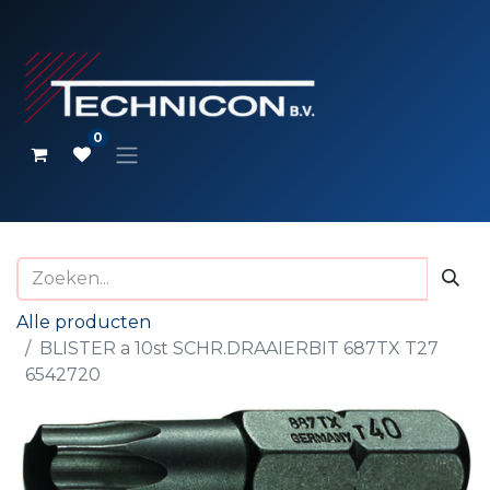
0
Alle producten
BLISTER a 10st SCHR.DRAAIERBIT 687TX T27
6542720