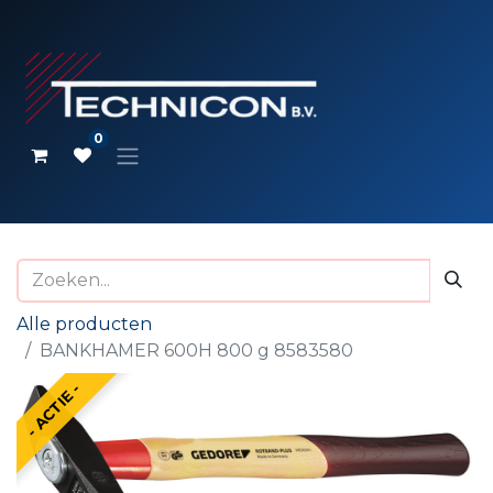
0
Alle producten
BANKHAMER 600H 800 g 8583580
- ACTIE -