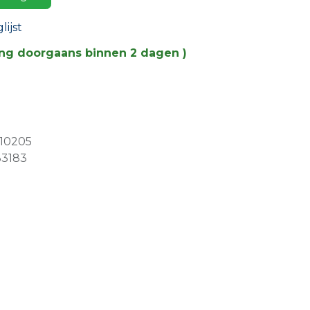
ijst
ing doorgaans binnen 2 dagen )
10205
33183