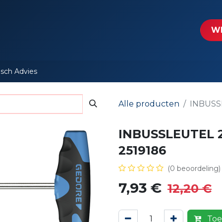
tartpagina
Le​​mp - Intercable
Actie folders
Contact
WE
isch Advies
Alle producten
INBUSS
INBUSSLEUTEL 2
2519186
(0 beoordeling)
7,93
€
12,20
€
Toe