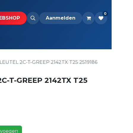
0
BS​H​​OP​​
Downloads
Aanmelden
LEUTEL 2C-T-GREEP 2142TX T25 2519186
C-T-GREEP 2142TX T25
voegen