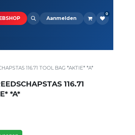
0
BS​H​​OP​​
Downloads
Aanmelden
PSTAS 116.71 TOOL BAG *AKTIE* *A*
EEDSCHAPSTAS 116.71
* *A*