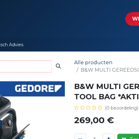
tartpagina
Le​​mp - Intercable
Actie folders
Contact
WE
isch Advies
Alle producten
B&W MULTI GEREEDSCHA
B&W MULTI GER
TOOL BAG *AKTIE
(0 beoordeling)
269,00
€