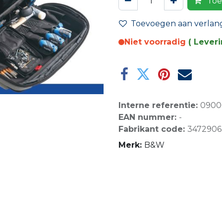
Toe
Toevoegen aan verlangl
Niet voorradig
( Lever
Interne referentie:
0900
EAN nummer:
-
Fabrikant code:
3472906
Merk:
B&W