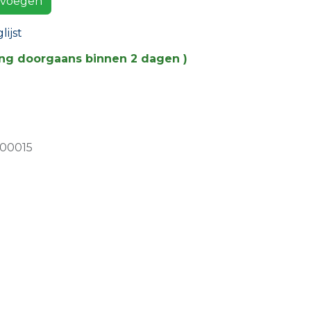
voegen
ijst
ing doorgaans binnen 2 dagen )
00015