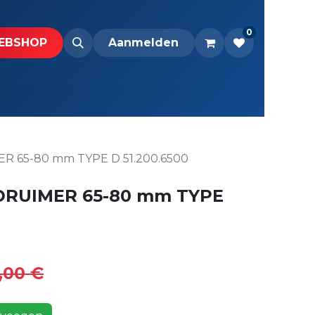
0
BS​H​​OP​​
Downloads
Aanmelden
 65-80 mm TYPE D 51.200.6500
RUIMER 65-80 mm TYPE
,00
€