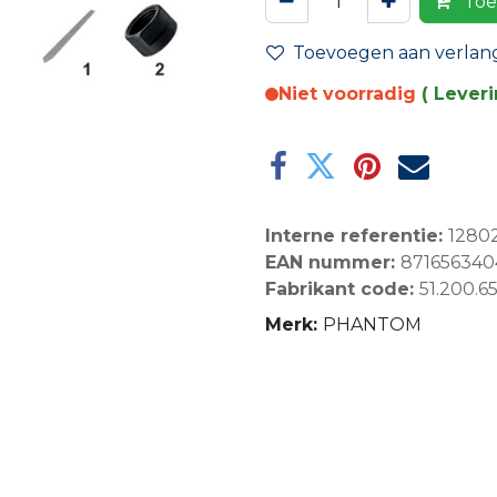
Toe
Toevoegen aan verlangl
Niet voorradig
( Lever
Interne referentie:
1280
EAN nummer:
87165634
Fabrikant code:
51.200.6
Merk:
PHANTOM