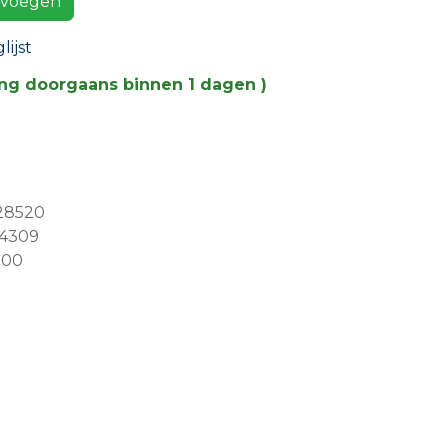
voegen
ijst
ing doorgaans binnen 1 dagen )
28520
04309
500