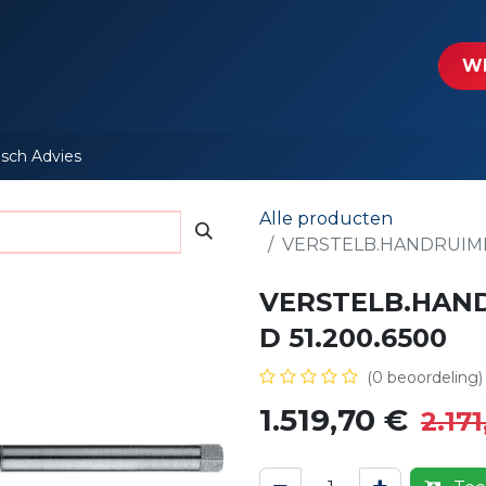
tartpagina
Le​​mp - Intercable
Actie folders
Contact
WE
isch Advies
Alle producten
VERSTELB.HANDRUIMER
VERSTELB.HAND
D 51.200.6500
(0 beoordeling)
1.519,70
€
2.171