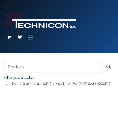
0
Alle producten
LINTZAAG M42 4120x34x1,1 Z=8/12 66.450.584120