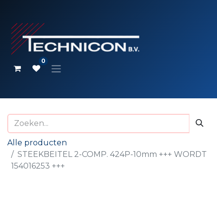
0
Alle producten
STEEKBEITEL 2-COMP. 424P-10mm +++ WORDT
154016253 +++