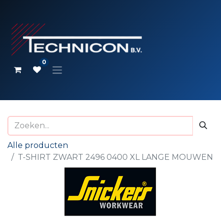
0
Alle producten
T-SHIRT ZWART 2496 0400 XL LANGE MOUWEN