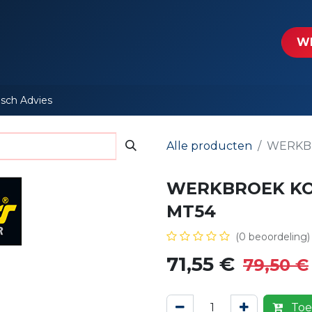
tartpagina
Le​​mp - Intercable
Actie folders
Contact
WE
isch Advies
Alle producten
WERKBR
WERKBROEK KO
MT54
(0 beoordeling)
71,55
€
79,50
€
Toe