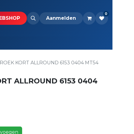
0
BS​H​​OP​​
Downloads
Aanmelden
OEK KORT ALLROUND 6153 0404 MT54
RT ALLROUND 6153 0404
voegen