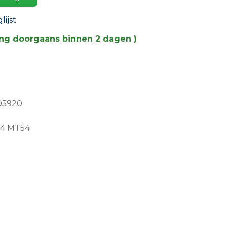
ijst
ing doorgaans binnen 2 dagen )
05920
04 MT54