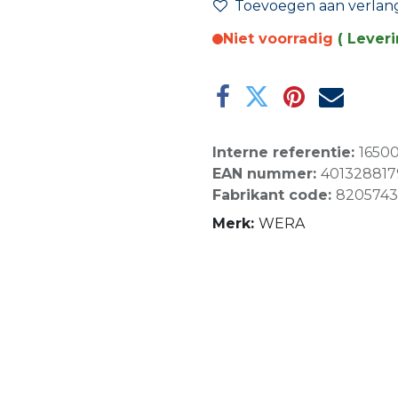
Toevoegen aan verlangl
Niet voorradig
( Lever
Interne referentie:
1650
EAN nummer:
40132881
Fabrikant code:
8205743
Merk:
WERA