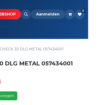
0
BS​H​​OP​​
Downloads
Aanmelden
 CHECK 30 DLG METAL 057434001
0 DLG METAL 057434001
€
voegen