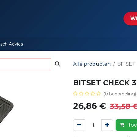
tartpagina
Le​​mp - Intercable
Actie folders
Contact
WE
isch Advies
Alle producten
BITSET
BITSET CHECK 3
(0 beoordeling)
26,86
€
33,58
Toe