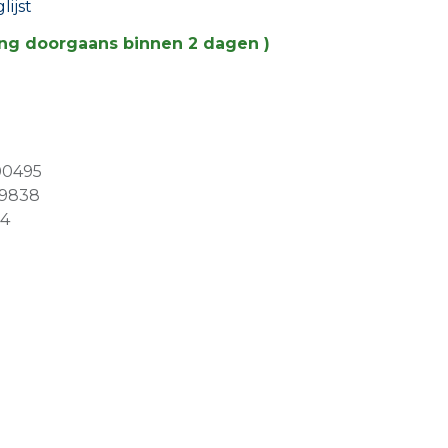
ijst
ing doorgaans binnen 2 dagen )
00495
79838
4