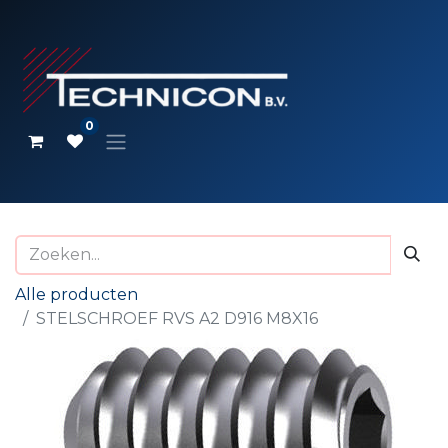
0
Alle producten
STELSCHROEF RVS A2 D916 M8X16