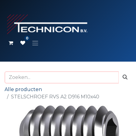
0
Alle producten
STELSCHROEF RVS A2 D916 M10x40