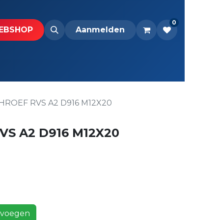
0
BS​H​​OP​​
Downloads
Aanmelden
HROEF RVS A2 D916 M12X20
VS A2 D916 M12X20
voegen