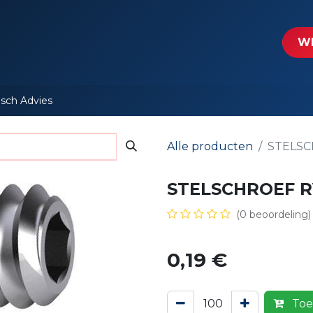
tartpagina
Le​​mp - Intercable
Actie folders
Contact
WE
isch Advies
Alle producten
STELSC
STELSCHROEF R
(0 beoordeling)
0,19
€
Toe