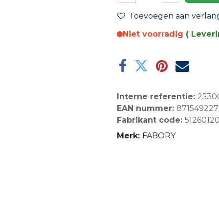
Toevoegen aan verlangl
Niet voorradig
( Lever
Interne referentie:
2530
EAN nummer:
87154922
Fabrikant code:
5126012
Merk:
FABORY