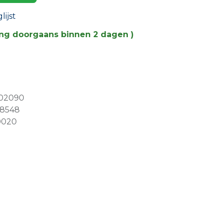
ijst
ing doorgaans binnen 2 dagen )
02090
78548
0020