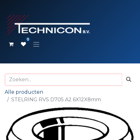
0
Alle producten
STELRING RVS D705 A2 6X12X8mm