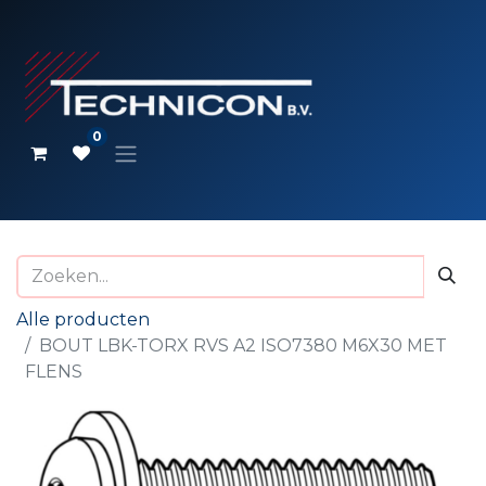
0
Alle producten
BOUT LBK-TORX RVS A2 ISO7380 M6X30 MET
FLENS