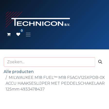
0
Alle producten
MILWAUKEE M18 FUEL™ M18 FSAGV125XPDB-0X
ACCU HAAKSESLIJPER MET PEDDELSCHAKELAAR
125mm 4933478437