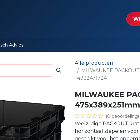
tartpagina
Le​​mp - Intercable
Actie folders
Contact
WE
isch Advies
Alle producten
MILWAUKEE PACKOUT™
4932471724
MILWAUKEE PA
475x389x251mm
(0 beoordeling)
Veelzijdige PACKOUT krat 
horizontaal stapelen voor 
geschikt voor het opberg