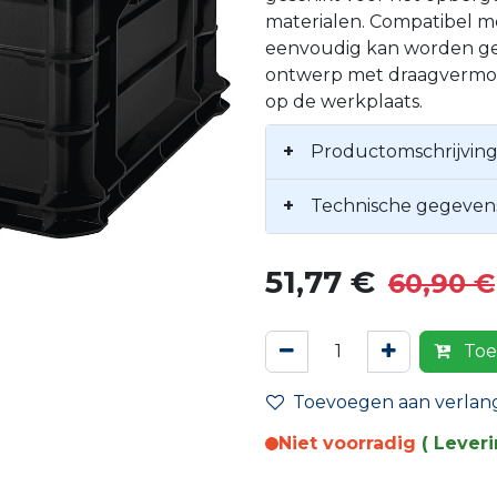
materialen. Compatibel 
eenvoudig kan worden ge
ontwerp met draagvermog
op de werkplaats.
+
Productomschrijvin
+
Technische gegeven
51,77
€
60,90
€
Toe
Toevoegen aan verlangl
Niet voorradig
( Lever