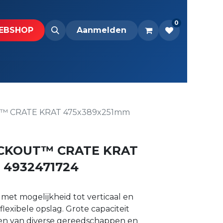
0
BS​H​​OP​​
Downloads
Aanmelden
 CRATE KRAT 475x389x251mm
CKOUT™ CRATE KRAT
 4932471724
met mogelijkheid tot verticaal en
flexibele opslag. Grote capaciteit
en van diverse gereedschappen en