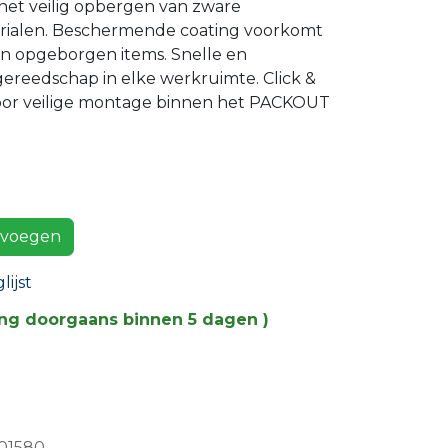
het veilig opbergen van zware
ialen. Beschermende coating voorkomt
n opgeborgen items. Snelle en
ereedschap in elke werkruimte. Click &
oor veilige montage binnen het PACKOUT
voegen
ijst
ing doorgaans binnen 5 dagen )
01580