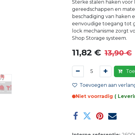
Sterke stalen haken voor 
gereedschappen en mater
beschadiging van haken e
eenvoudige toegang tot g
lock mechanisme zorgt v
Shop Storage systeem.
11,82
€
13,90
€
Toe
Toevoegen aan verlangl
Niet voorradig
( Lever
Interne referentie:
2600