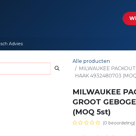
tartpagina
Le​​mp - Intercable
Actie folders
Contact
WE
isch Advies
Alle producten
MILWAUKEE PACKOUT
HAAK 4932480703 (MOQ 
MILWAUKEE PA
GROOT GEBOGE
(MOQ 5st)
(0 beoordeling)