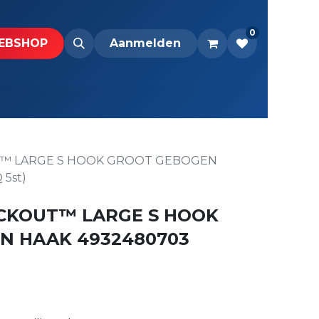
0
BS​H​​OP​​
Downloads
Aanmelden
™ LARGE S HOOK GROOT GEBOGEN
5st)
CKOUT™ LARGE S HOOK
N HAAK 4932480703