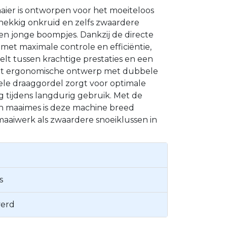
aier is ontworpen voor het moeiteloos
nekkig onkruid en zelfs zwaardere
 en jonge boompjes. Dankzij de directe
met maximale controle en efficiëntie,
elt tussen krachtige prestaties en een
et ergonomische ontwerp met dubbele
le draaggordel zorgt voor optimale
g tijdens langdurig gebruik. Met de
 maaimes is deze machine breed
 maaiwerk als zwaardere snoeiklussen in
g
s
verd