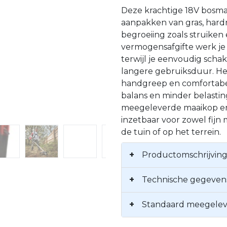
Deze krachtige 18V bosma
aanpakken van gras, hard
begroeiing zoals struiken
vermogensafgifte werk je 
terwijl je eenvoudig schak
langere gebruiksduur. H
handgreep en comfortabe
balans en minder belastin
meegeleverde maaikop en
inzetbaar voor zowel fijn
de tuin of op het terrein.
+
Productomschrijvin
+
Technische gegeven
+
Standaard meegele