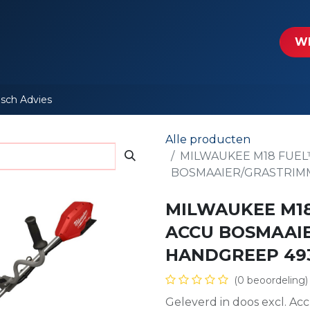
tartpagina
Le​​mp - Intercable
Actie folders
Contact
WE
isch Advies
Alle producten
MILWAUKEE M18 FUEL
BOSMAAIER/GRASTRIM
MILWAUKEE M18
ACCU BOSMAAI
HANDGREEP 49
(0 beoordeling)
Geleverd in doos excl. Acc