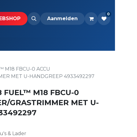
0
BS​H​​OP​​
Downloads
Aanmelden
™ M18 FBCU-0 ACCU
MER MET U-HANDGREEP 4933492297
 FUEL™ M18 FBCU-0
ER/GRASTRIMMER MET U-
33492297
u's & Lader