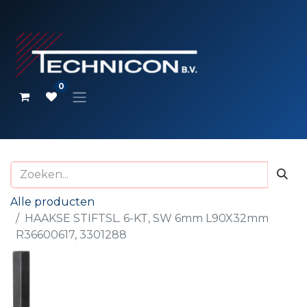
0
Alle producten
HAAKSE STIFTSL. 6-KT, SW 6mm L90X32mm
R36600617, 3301288