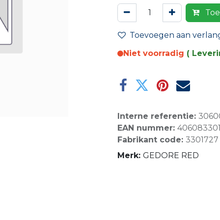
Toe
Toevoegen aan verlangl
Niet voorradig
( Lever
Interne referentie:
3060
EAN nummer:
40608330
Fabrikant code:
3301727
Merk:
GEDORE RED