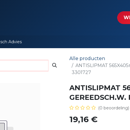
tartpagina
Le​​mp - Intercable
Actie folders
Contact
WE
isch Advies
Alle producten
ANTISLIPMAT 565X405
3301727
ANTISLIPMAT 5
GEREEDSCH.W. R
(0 beoordeling)
19,16
€