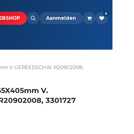
0
BS​H​​OP​​
Downloads
Aanmelden
mm V. GEREEDSCH.W. R20902008,
65X405mm V.
20902008, 3301727