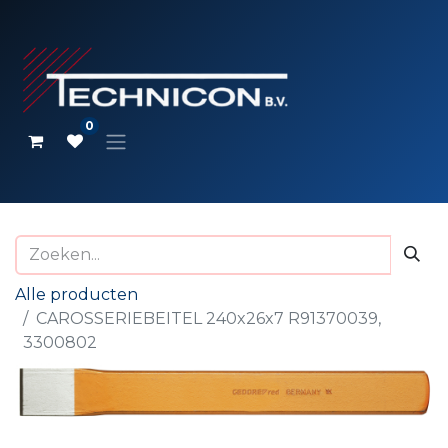
0
Alle producten
CAROSSERIEBEITEL 240x26x7 R91370039,
3300802