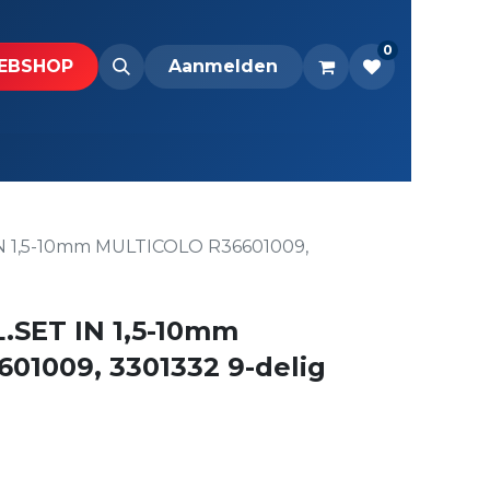
0
BS​H​​OP​​
Downloads
Aanmelden
N 1,5-10mm MULTICOLO R36601009,
.SET IN 1,5-10mm
01009, 3301332 9-delig