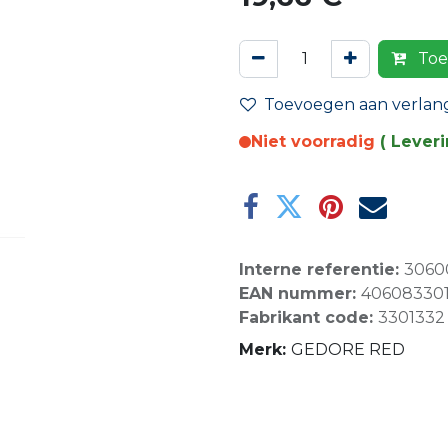
Toe
Toevoegen aan verlangl
Niet voorradig
( Lever
Interne referentie:
3060
EAN nummer:
406083301
Fabrikant code:
3301332
Merk:
GEDORE RED