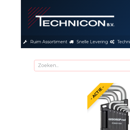
S
Ruim Assortiment
Snelle Levering
Techn
- ACTIE -