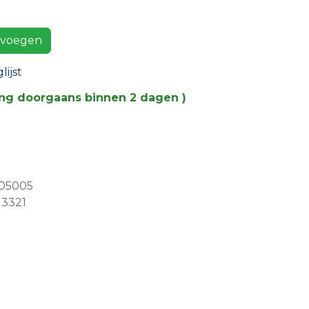
voegen
ijst
ing doorgaans binnen 2 dagen )
05005
3321