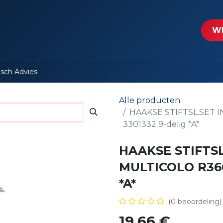
tartpagina
Le​​mp - Intercable
Actie folders
Contact
WE
isch Advies
Alle producten
HAAKSE STIFTSL.SET I
3301332 9-delig *A*
HAAKSE STIFTSL
MULTICOLO R366
*A*
(0 beoordeling)
19,66
€