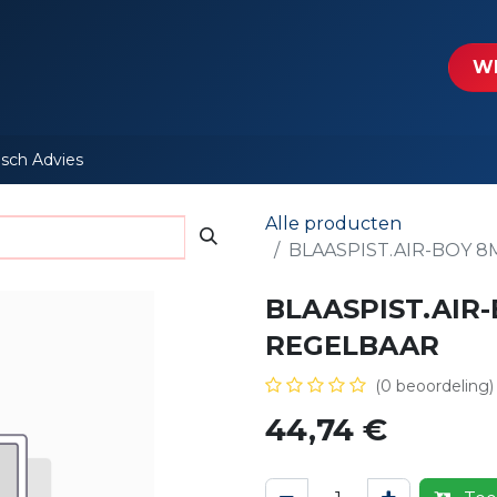
tartpagina
Le​​mp - Intercable
Actie folders
Contact
WE
isch Advies
Alle producten
BLAASPIST.AIR-BOY 
BLAASPIST.AIR
REGELBAAR
(0 beoordeling)
44,74
€