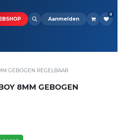
0
BS​H​​OP​​
Downloads
Aanmelden
8MM GEBOGEN REGELBAAR
-BOY 8MM GEBOGEN