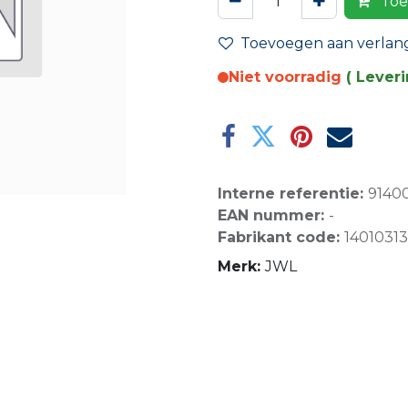
Toe
Toevoegen aan verlangl
Niet voorradig
( Lever
Interne referentie:
9140
EAN nummer:
-
Fabrikant code:
14010313
Merk:
JWL