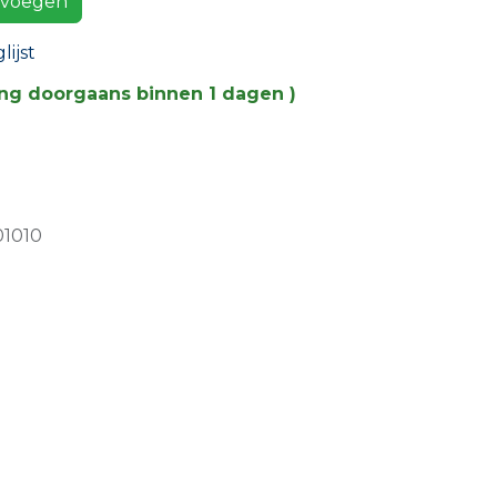
voegen
ijst
ing doorgaans binnen 1 dagen )
01010