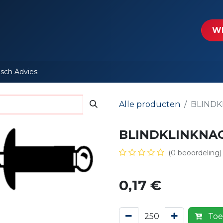
tartpagina
Le​​mp - Intercable
Actie folders
Contact
WE
isch Advies
Alle producten
BLINDK
BLINDKLINKNAG
(0 beoordeling)
0,17
€
Toe