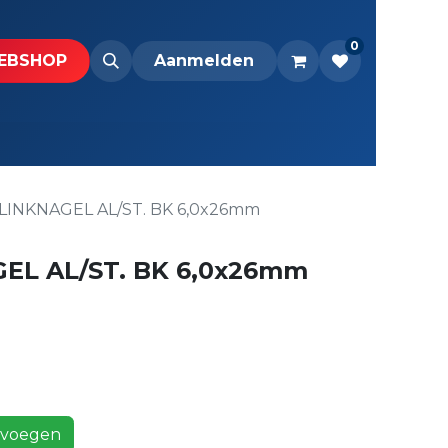
0
BS​H​​OP​​
Downloads
Aanmelden
LINKNAGEL AL/ST. BK 6,0x26mm
EL AL/ST. BK 6,0x26mm
voegen