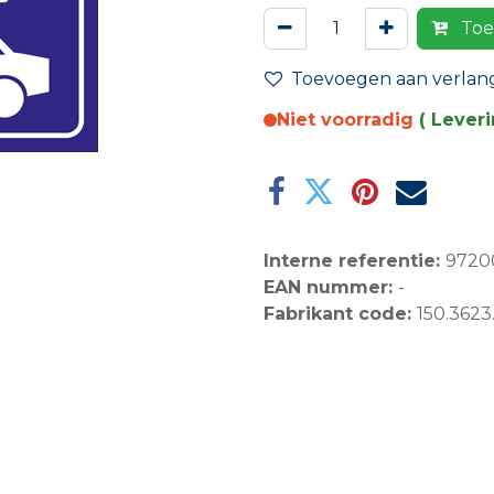
Toe
Toevoegen aan verlangl
Niet voorradig
( Lever
Interne referentie:
9720
EAN nummer:
-
Fabrikant code:
150.3623