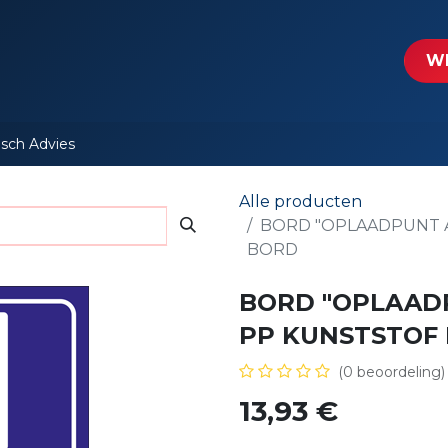
tartpagina
Le​​mp - Intercable
Actie folders
Contact
WE
isch Advies
Alle producten
BORD "OPLAADPUNT 
BORD
BORD "OPLAAD
PP KUNSTSTOF
(0 beoordeling)
13,93
€