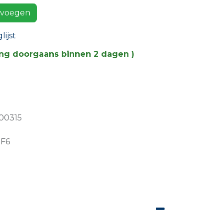
voegen
ijst
ing doorgaans binnen 2 dagen )
00315
.F6