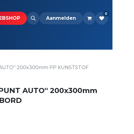
0
BS​H​​OP​​
Downloads
Aanmelden
AUTO'' 200x300mm PP KUNSTSTOF
PUNT AUTO'' 200x300mm
 BORD