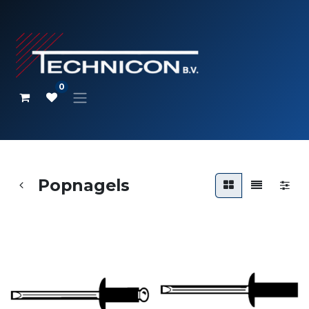
0
Popnagels