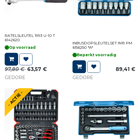
RATELSLEUTEL 1993 U-10 T
6142620
INBUSDOPSLEUTELSET IN19 PM
Op voorraad
6156250 *A*
Beperkt voorradig
97,80
€
63,57
€
89,41
€
GEDORE
GEDORE
- ACTIE -