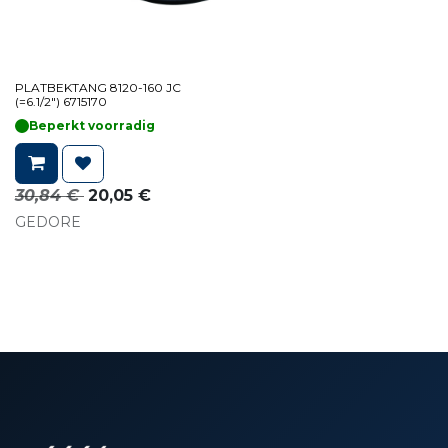
PLATBEKTANG 8120-160 JC
(=6.1/2") 6715170
Beperkt voorradig
30,84
€
20,05
€
GEDORE