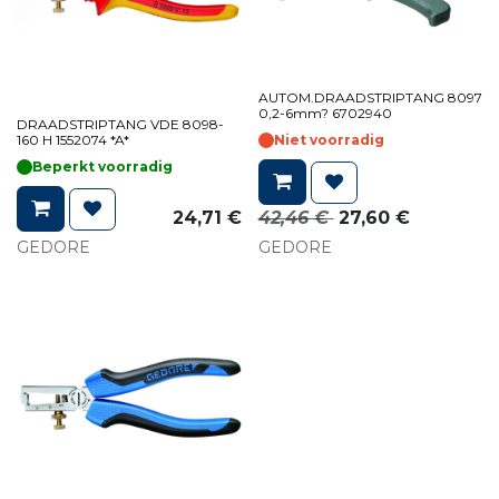
AUTOM.DRAADSTRIPTANG 8097
0,2-6mm? 6702940
DRAADSTRIPTANG VDE 8098-
160 H 1552074 *A*
Niet voorradig
Beperkt voorradig
24,71
€
42,46
€
27,60
€
GEDORE
GEDORE