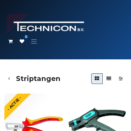
0
Striptangen
- ACTIE -