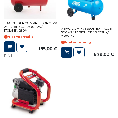
FIAC ZUIGERCOMPRESSOR 2-PK
24L 72dB COSMOS-225 /
ABAC COMPRESSOR EXP A29B
170L/MIN 230V
50CM2 MOBIEL 10BAR 255Ltr/m
230V 75db
Niet voorradig
Niet voorradig
185,00
€
879,00
€
FINI