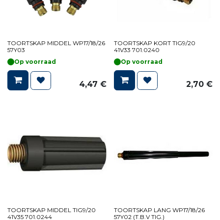
TOORTSKAP MIDDEL WP17/18/26
TOORTSKAP KORT TIG9/20
57Y03
41V33 701.0240
Op voorraad
Op voorraad
4,47
€
2,70
€
TOORTSKAP MIDDEL TIG9/20
TOORTSKAP LANG WP17/18/26
41V35 701.0244
57Y02 (T.B.V TIG.)