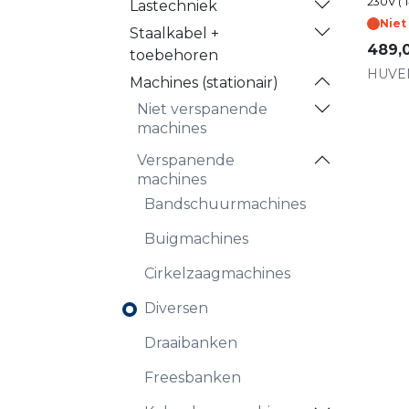
230V ( 1
Lastechniek
Niet
Staalkabel +
489,
toebehoren
HUVE
Machines (stationair)
Niet verspanende
machines
Verspanende
machines
Bandschuurmachines
Buigmachines
Cirkelzaagmachines
Diversen
Draaibanken
Freesbanken