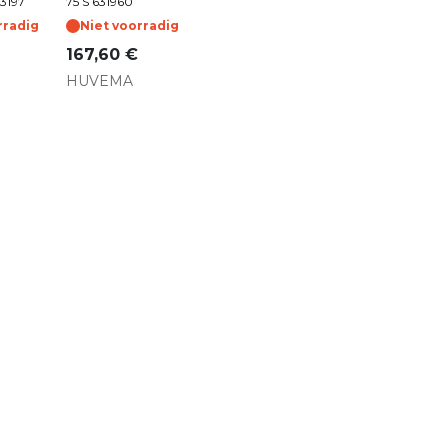
3197
75 S 631960
rradig
Niet voorradig
167,60
€
HUVEMA