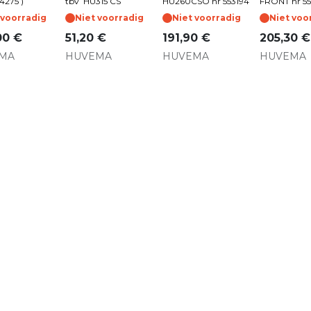
4275 )
tbv HU315 CS
HU260CSO nr 553194
FRONT nr 55
 voorradig
Niet voorradig
Niet voorradig
Niet voo
00
€
51,20
€
191,90
€
205,30
€
MA
HUVEMA
HUVEMA
HUVEMA