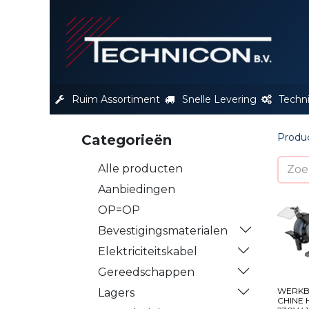
S
Ruim Assortiment
Snelle Levering
Techn
Produ
Categorieën
Alle producten
Aanbiedingen
OP=OP
Bevestigingsmaterialen
Elektriciteitskabel
Gereedschappen
WERKB
Lagers
CHINE 