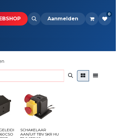
0
BS​H​​OP​​
Downloads
Aanmelden
en
ELEIDI
SCHAKELAAR
260CSO
AAN/UIT TBV SKR HU