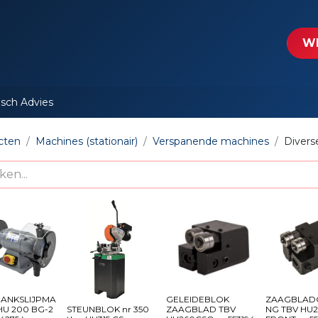
tartpagina
Le​​mp - Intercable
Actie folders
Contact
WE
isch Advies
cten
Machines (stationair)
Verspanende machines
Divers
ANKSLIJPMA
GELEIDEBLOK
ZAAGBLADG
HU 200 BG-2
STEUNBLOK nr 350
ZAAGBLAD TBV
NG TBV HU