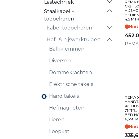
Lastechniek
REMA 
C-21 15
HIJSHO
Staalkabel +
BEDIE
toebehoren
4,5 MTR
Niet
Kabel toebehoren
452,
Hef- & hijswerktuigen
REMA
Balkklemmen
Diversen
Dommekrachten
Elektrische takels
Hand takels
REMA X
HANDT
KG HI
Hefmagneten
7MTR.,
BED.H
6,5MTR
Lieren
Niet
Loopkat
335,6