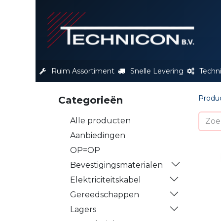
S
Ruim Assortiment
Snelle Levering
Techn
Produ
Categorieën
Alle producten
Aanbiedingen
OP=OP
Bevestigingsmaterialen
Elektriciteitskabel
Gereedschappen
Lagers