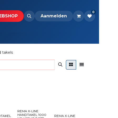
0
BS​H​​OP​​
Downloads
Aanmelden
 takels
REMA X-LINE
HANDTAKEL 1000
DTAKEL
REMA X-LINE