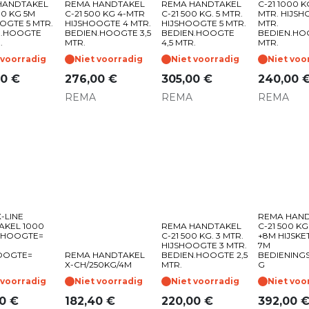
HANDTAKEL
REMA HANDTAKEL
REMA HANDTAKEL
C-21 1000 K
00 KG 5M
C-21 500 KG 4-MTR
C-21 500 KG. 5 MTR.
MTR. HIJSH
OGTE 5 MTR.
HIJSHOOGTE 4 MTR.
HIJSHOOGTE 5 MTR.
MTR.
N.HOOGTE
BEDIEN.HOOGTE 3,5
BEDIEN.HOOGTE
BEDIEN.HOO
.
MTR.
4,5 MTR.
MTR.
 voorradig
Niet voorradig
Niet voorradig
Niet voo
00
€
276,00
€
305,00
€
240,00
REMA
REMA
REMA
-LINE
REMA HAN
AKEL 1000
REMA HANDTAKEL
C-21 500 KG
JSHOOGTE=
C-21 500 KG. 3 MTR.
+8M HIJSKE
HIJSHOOGTE 3 MTR.
7M
OOGTE=
REMA HANDTAKEL
BEDIEN.HOOGTE 2,5
BEDIENINGS
X-CH/250KG/4M
MTR.
G
 voorradig
Niet voorradig
Niet voorradig
Niet voo
0
€
182,40
€
220,00
€
392,00