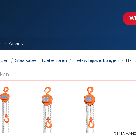
tartpagina
Le​​mp - Intercable
Actie folders
Contact
WE
isch Advies
cten
Staalkabel + toebehoren
Hef- & hijswerktuigen
Hand
REMA HAN