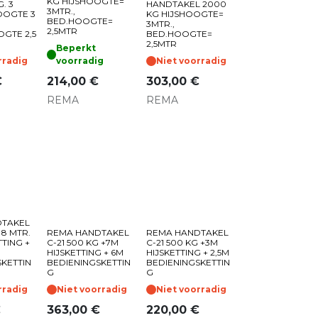
KG HIJSHOOGTE=
G. 3
HANDTAKEL 2000
3MTR.,
OOGTE 3
KG HIJSHOOGTE=
BED.HOOGTE=
3MTR.,
2,5MTR
GTE 2,5
BED.HOOGTE=
2,5MTR
Beperkt
rradig
voorradig
Niet voorradig
€
214,00
€
303,00
€
REMA
REMA
DTAKEL
 8 MTR.
REMA HANDTAKEL
REMA HANDTAKEL
TTING +
C-21 500 KG +7M
C-21 500 KG +3M
HIJSKETTING + 6M
HIJSKETTING + 2,5M
KETTIN
BEDIENINGSKETTIN
BEDIENINGSKETTIN
G
G
rradig
Niet voorradig
Niet voorradig
€
363,00
€
220,00
€