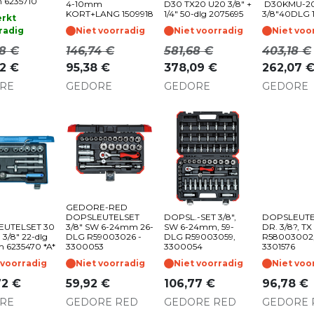
 6235710
4-10mm
D30 TX20 U20 3/8" +
D30KMU-2
KORT+LANG 1509918
1/4" 50-dlg 2075695
3/8"40DLG 
rkt
radig
Niet voorradig
Niet voorradig
Niet voo
8
€
146,74
€
581,68
€
403,18
€
2
€
95,38
€
378,09
€
262,07
RE
GEDORE
GEDORE
GEDORE
GEDORE-RED
DOPSLEUTELSET
DOPSL.-SET 3/8",
DOPSLEUTE
EUTELSET 30
3/8" SW 6-24mm 26-
SW 6-24mm, 59-
DR. 3/8?, T
3/8" 22-dlg
DLG R59003026 -
DLG R59003059,
R58003002
 6235470 *A*
3300053
3300054
3301576
 voorradig
Niet voorradig
Niet voorradig
Niet voo
72
€
59,92
€
106,77
€
96,78
€
RE
GEDORE RED
GEDORE RED
GEDORE 