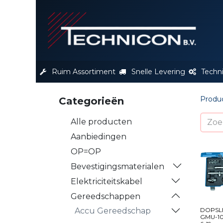
S
Ruim Assortiment
Snelle Levering
Techn
Produ
Categorieën
Alle producten
Aanbiedingen
OP=OP
Bevestigingsmaterialen
Elektriciteitskabel
Gereedschappen
DOPSL
Accu Gereedschap
GMU-10 