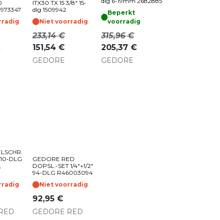
dlg 6-19mm 2682885
0
ITX30 TX 15 3/8" 15-
1973347
dlg 1509942
Beperkt
rradig
Niet voorradig
voorradig
233,14
€
315,96
€
€
151,54
€
205,37
€
GEDORE
GEDORE
LSCHR.
X 10-DLG
GEDORE RED
,
DOPSL.-SET 1/4"+1/2"
94-DLG R46003094
rradig
Niet voorradig
92,95
€
RED
GEDORE RED