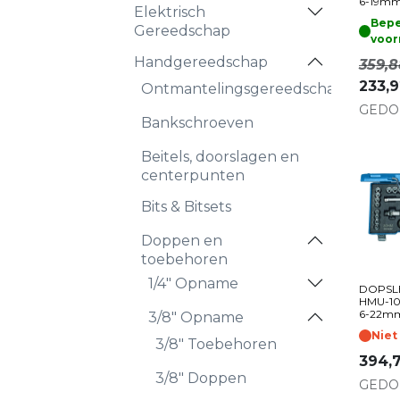
6-19mm
Elektrisch
Bepe
Gereedschap
voor
Handgereedschap
359,8
233,9
Ontmantelingsgereedschap
GEDO
Bankschroeven
Beitels, doorslagen en
centerpunten
Bits & Bitsets
Doppen en
toebehoren
1/4" Opname
DOPSL
HMU-10 
6-22mm
3/8" Opname
Niet
3/8" Toebehoren
394,
3/8" Doppen
GEDO