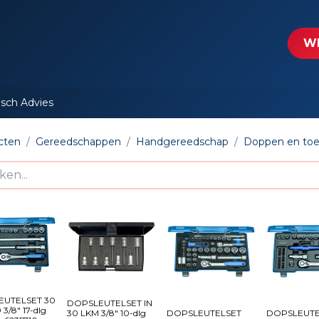
tartpagina
Le​​mp - Intercable
Actie folders
Contact
WE
isch Advies
cten
Gereedschappen
Handgereedschap
Doppen en to
EUTELSET 30
DOPSLEUTELSET IN
3/8" 17-dlg
30 LKM 3/8" 10-dlg
DOPSLEUTELSET
DOPSLEUTE