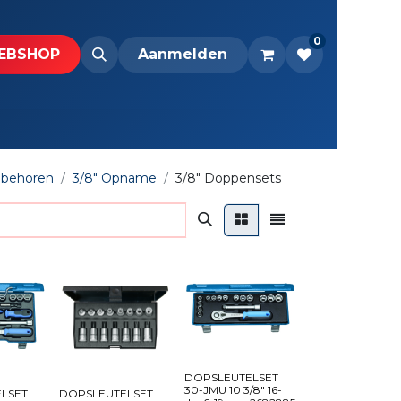
0
BS​H​​OP​​
Downloads
Aanmelden
ebehoren
3/8" Opname
3/8" Doppensets
DOPSLEUTELSET
30-JMU 10 3/8" 16-
LSET
DOPSLEUTELSET