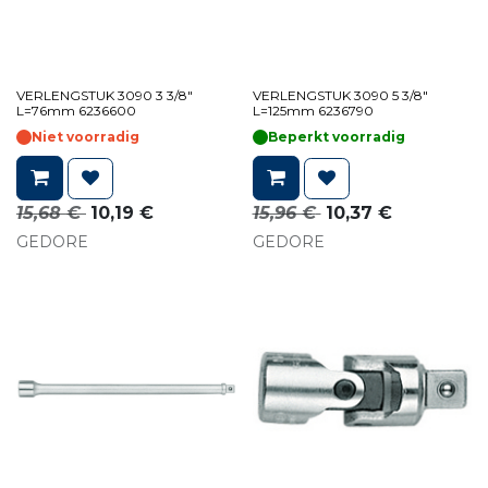
VERLENGSTUK 3090 3 3/8"
VERLENGSTUK 3090 5 3/8"
L=76mm 6236600
L=125mm 6236790
Niet voorradig
Beperkt voorradig
15,68
€
10,19
€
15,96
€
10,37
€
GEDORE
GEDORE